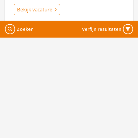
Bekijk vacature
Zoeken
Verfijn resultaten
Resultaten
: 31
Pagina
: 1 van 4
Volgende
Ik zoek werk
Vacatures