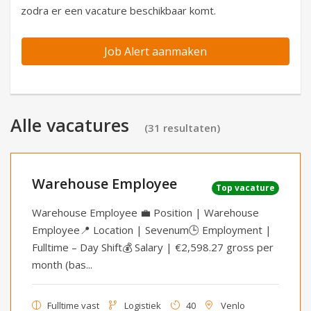
zodra er een vacature beschikbaar komt.
Job Alert aanmaken
Alle vacatures
(
31
resultaten
)
Warehouse Employee
Top vacature
Warehouse Employee 💼 Position | Warehouse
Employee📍 Location | Sevenum🕒 Employment |
Fulltime – Day Shift💰 Salary | €2,598.27 gross per
month (bas...
Fulltime vast
Logistiek
40
Venlo